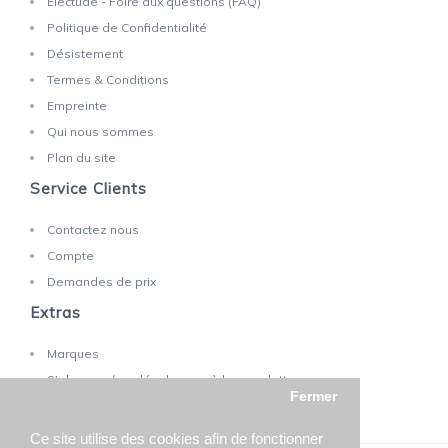
Electude - Foire aux questions (FAQ)
Politique de Confidentialité
Désistement
Termes & Conditions
Empreinte
Qui nous sommes
Plan du site
Service Clients
Contactez nous
Compte
Demandes de prix
Extras
Marques
S'abonner / se désabonner à la newsletter
Fermer
Ce site utilise des cookies afin de fonctionner